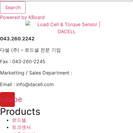
Search
Powered by KBoard
043.260.2242
다셀 (주) – 로드셀 전문 기업
Fax : 043-260-2245
Marketting / Sales Department :
Email : info@dacell.com
outube
Products
로드셀
토크센서