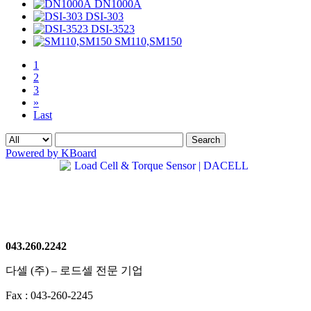
DN1000A
DSI-303
DSI-3523
SM110,SM150
1
2
3
»
Last
Search
Powered by KBoard
043.260.2242
다셀 (주) – 로드셀 전문 기업
Fax : 043-260-2245