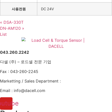
사용전원
DC 24V
« DSA-330T
DN-AM120 »
List
043.260.2242
다셀 (주) – 로드셀 전문 기업
Fax : 043-260-2245
Marketting / Sales Department :
Email : info@dacell.com
outube