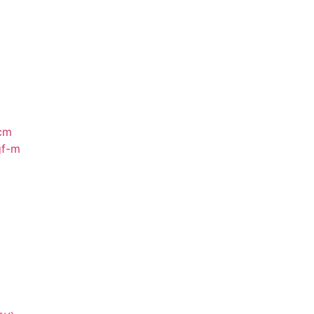
cm
gf-m