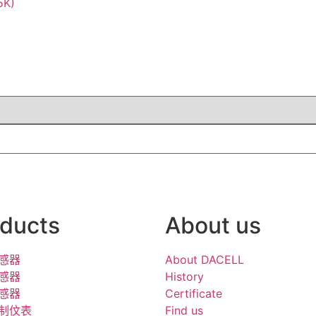
5K)
ducts
About us
感器
About DACELL
感器
History
感器
Certificate
制伩表
Find us