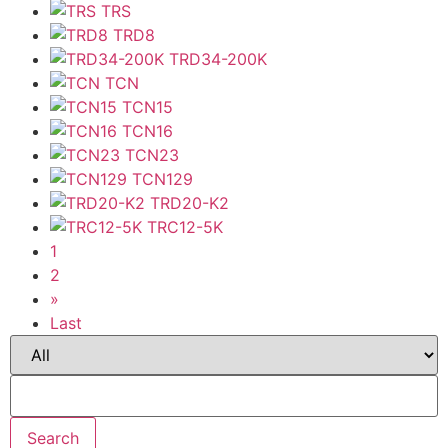
TRS
TRD8
TRD34-200K
TCN
TCN15
TCN16
TCN23
TCN129
TRD20-K2
TRC12-5K
1
2
»
Last
Search