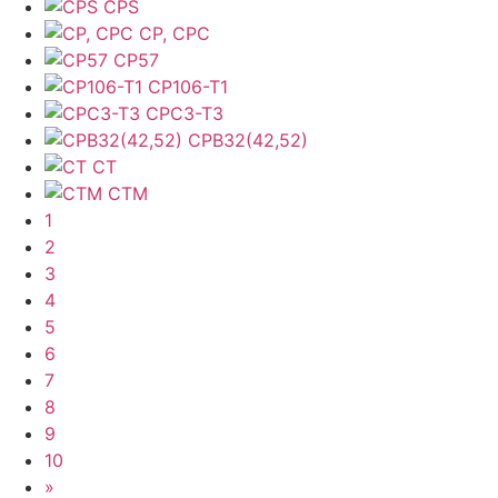
CPS
CP, CPC
CP57
CP106-T1
CPC3-T3
CPB32(42,52)
CT
CTM
1
2
3
4
5
6
7
8
9
10
»