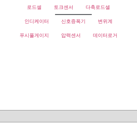
로드셀
토크센서
다축로드셀
인디케이터
신호증폭기
변위계
푸시풀게이지
압력센서
데이터로거