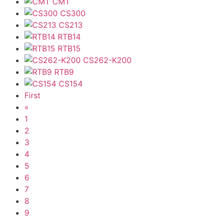
CMT
CS300
CS213
RTB14
RTB15
CS262-K200
RTB9
CS154
First
«
1
2
3
4
5
6
7
8
9