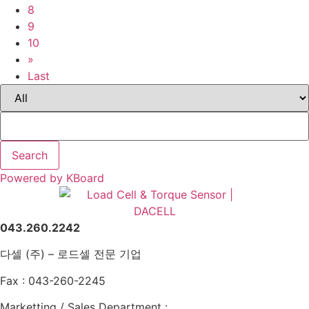
8
9
10
»
Last
Search
Powered by KBoard
043.260.2242
다셀 (주) – 로드셀 전문 기업
Fax : 043-260-2245
Marketting / Sales Department :