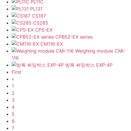
PL11C
PL131
CS187
CS285
CPS-EX
CPB52-EX series
CM116-EX
Weighing module CMI-
116
방폭 써밍박스 EXP-4P
First
«
1
2
3
4
5
6
7