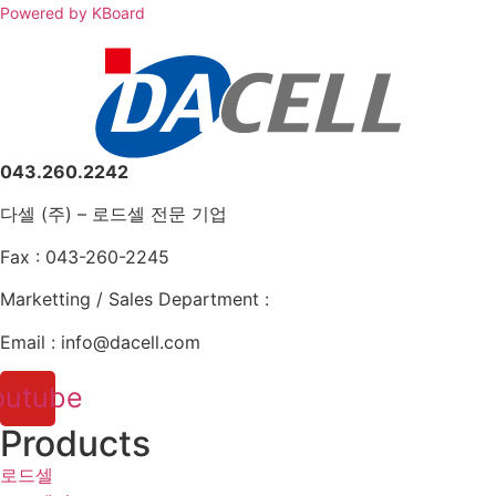
Powered by KBoard
043.260.2242
다셀 (주) – 로드셀 전문 기업
Fax : 043-260-2245
Marketting / Sales Department :
Email : info@dacell.com
outube
Products
로드셀