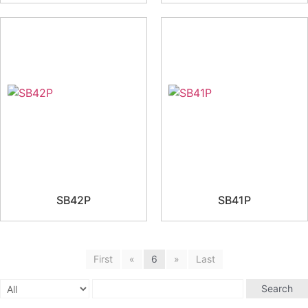
SB42P
SB41P
First
«
6
»
Last
Search