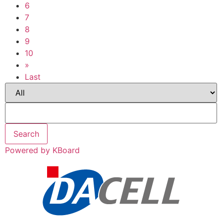
6
7
8
9
10
»
Last
Search
Powered by KBoard