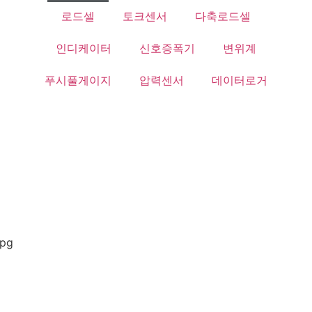
로드셀
토크센서
다축로드셀
인디케이터
신호증폭기
변위계
푸시풀게이지
압력센서
데이터로거