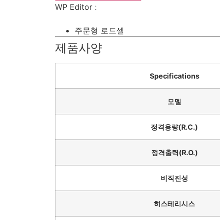
WP Editor
:
주문형 로드셀
제품사양
Specifications
모델
정격용량(R.C.)
정격출력(R.O.)
비직진성
히스테리시스