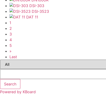
DN1000A
DSI-303
DSI-3523
DAT 11
1
2
3
4
5
»
Last
Search
Powered by KBoard