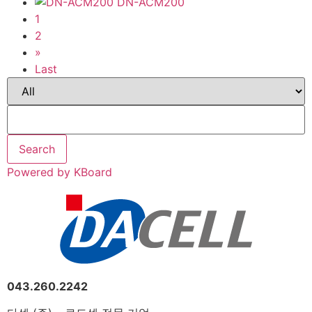
DN-ACM200
1
2
»
Last
Search
Powered by KBoard
043.260.2242