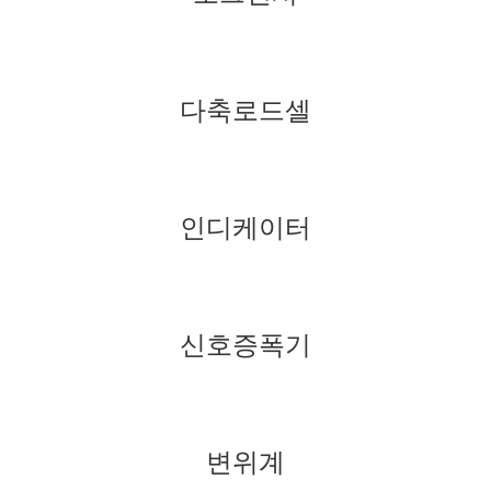
다축로드셀
인디케이터
신호증폭기
변위계